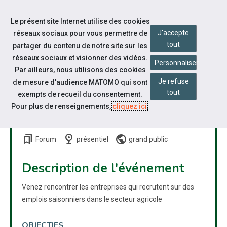
Accéder à notre page Facebook
Accéder à notre page Linkedin
Aller à la navigation
Le présent site Internet utilise des cookies
Aller au contenu
J'accepte
réseaux sociaux pour vous permettre de
tout
partager du contenu de notre site sur les
réseaux sociaux et visionner des vidéos.
Personnaliser
Par ailleurs, nous utilisons des cookies
Je refuse
de mesure d’audience MATOMO qui sont
RENCONTRES EMPLOYEURS
tout
exempts de recueil du consentement.
POUR LA SAISON DES
Pour plus de renseignements,
cliquez ici
.
VENDANGES
bookmarks
nest_cam_indoor
public
Forum
présentiel
grand public
Description de l'événement
Venez rencontrer les entreprises qui recrutent sur des
emplois saisonniers dans le secteur agricole
OBJECTIFS