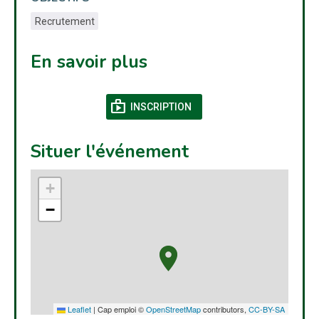
Recrutement
En savoir plus
shop
(NOUVELLE FENÊTRE)
INSCRIPTION
Situer l'événement
+
−
Leaflet
|
Cap emploi ©
OpenStreetMap
contributors,
CC-BY-SA