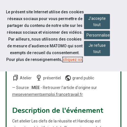
Accéder à notre page Facebook
Accéder à notre page Linkedin
Aller à la navigation
Le présent site Internet utilise des cookies
Aller au contenu
J'accepte
réseaux sociaux pour vous permettre de
tout
partager du contenu de notre site sur les
réseaux sociaux et visionner des vidéos.
Personnaliser
Par ailleurs, nous utilisons des cookies
Je refuse
de mesure d’audience MATOMO qui sont
ATELIER TRAVAILLEURS
tout
exempts de recueil du consentement.
HANDICAPÉS : LES CLÉS DE
Pour plus de renseignements,
cliquez ici
.
VOTRE RÉUSSITE !
bookmarks
nest_cam_indoor
public
Atelier
présentiel
grand public
— Source :
MEE
- Retrouver l'article d'origine sur
mesevenementsemploi.francetravail.fr
Description de l'événement
Cet atelier Les clefs de la réussite et Handicap est