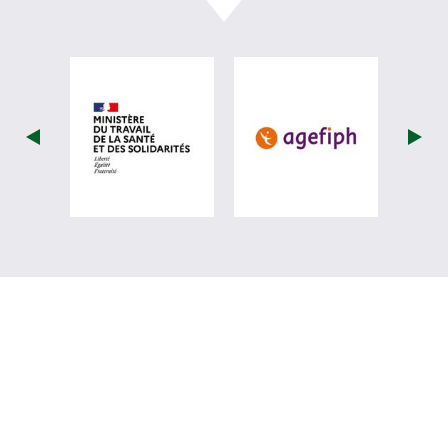
visiter les site de Ministère du travail (
visiter les si