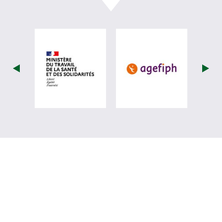
visiter les site de Ministère du travail (
visiter les si