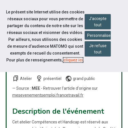
Accéder à notre page Facebook
Accéder à notre page Linkedin
Aller à la navigation
Le présent site Internet utilise des cookies
Aller au contenu
J'accepte
réseaux sociaux pour vous permettre de
tout
partager du contenu de notre site sur les
réseaux sociaux et visionner des vidéos.
Personnaliser
Par ailleurs, nous utilisons des cookies
Je refuse
de mesure d’audience MATOMO qui sont
ATELIER TRAVAILLEURS
tout
exempts de recueil du consentement.
HANDICAPÉS : COMPÉTENCES
Pour plus de renseignements,
cliquez ici
.
ET HANDICAP
bookmarks
nest_cam_indoor
public
Atelier
présentiel
grand public
— Source :
MEE
- Retrouver l'article d'origine sur
mesevenementsemploi.francetravail.fr
Description de l'événement
Cet atelier Compétences et Handicap est réservé aux