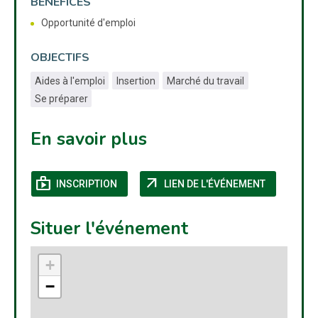
BÉNÉFICES
Opportunité d'emploi
OBJECTIFS
Aides à l'emploi
Insertion
Marché du travail
Se préparer
En savoir plus
shop
arrow_outward
(NOUVELLE FENÊTRE)
(NOUVELLE
INSCRIPTION
LIEN DE L'ÉVÉNEMENT
Situer l'événement
+
−