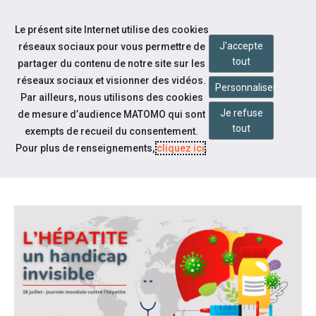
Accéder à notre page Facebook
Accéder à notre page Linkedin
Aller à la navigation
Le présent site Internet utilise des cookies
Aller au contenu
J'accepte
réseaux sociaux pour vous permettre de
tout
partager du contenu de notre site sur les
réseaux sociaux et visionner des vidéos.
Personnaliser
Par ailleurs, nous utilisons des cookies
Je refuse
de mesure d’audience MATOMO qui sont
Notre actualité
tout
exempts de recueil du consentement.
28 JUILLET - JOURNÉE MONDIALE
Pour plus de renseignements,
cliquez ici
.
CONTRE L'HÉPATITE