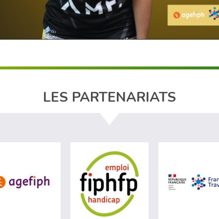
LES PARTENARIATS
site de Ministère du travail (nouvelle fenêtre)
visiter les site de Agefiph (nouvelle fenêtre)
visiter les site de Fiphfp 