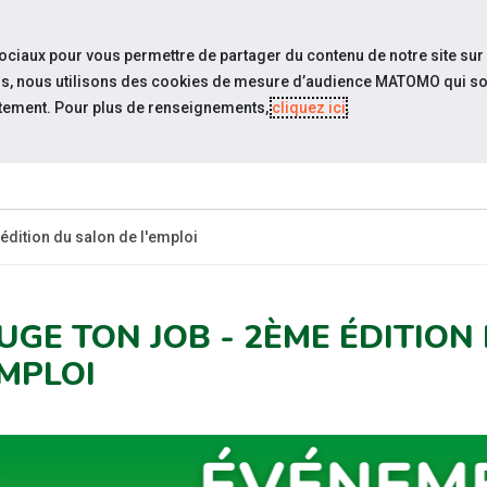
travel_explore
settings_accessibility
Sites du réseau
Acc
sociaux pour vous permettre de partager du contenu de notre site sur
eurs, nous utilisons des cookies de mesure d’audience MATOMO qui so
tement. Pour plus de renseignements,
cliquez ici
.
QUI SOMMES-
ESPACE
ESP
UALITÉS
NOUS?
CANDIDAT
EMPLO
édition du salon de l'emploi
UGE TON JOB - 2ÈME ÉDITION
EMPLOI