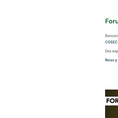
Foru
Rencont
COSEC M
Des esp
Nous y 