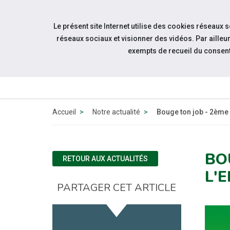
Accéder à notre page Facebook
Accéder à notre page Linkedin
Aller à la navigation
Le présent site Internet utilise des cookies réseaux 
Aller au contenu
réseaux sociaux et visionner des vidéos. Par aill
exempts de recueil du consen
ACT
Accueil
Notre actualité
Bouge ton job - 2ème 
BO
RETOUR AUX ACTUALITÉS
L'
PARTAGER CET ARTICLE