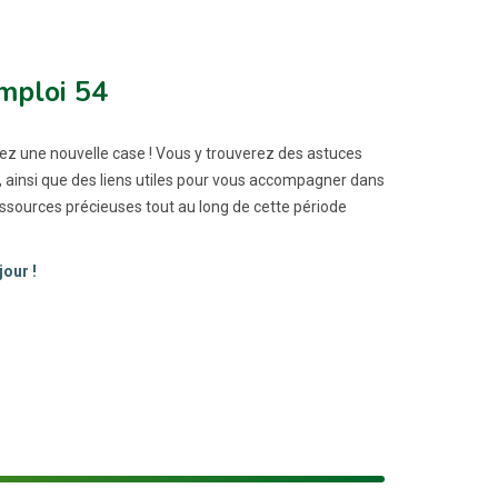
mploi 54
rez une nouvelle case ! Vous y trouverez des astuces
ls, ainsi que des liens utiles pour vous accompagner dans
essources précieuses tout au long de cette période
our !
VELLE FENÊTRE)
VELLE FENÊTRE)