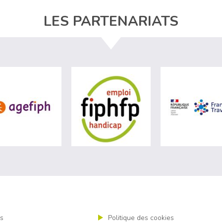
LES PARTENARIATS
site de Ministère du travail (nouvelle fenêtre)
visiter les site de Agefiph (nouvelle fenêtre)
visiter les site de Fiphfp 
s
Politique des cookies