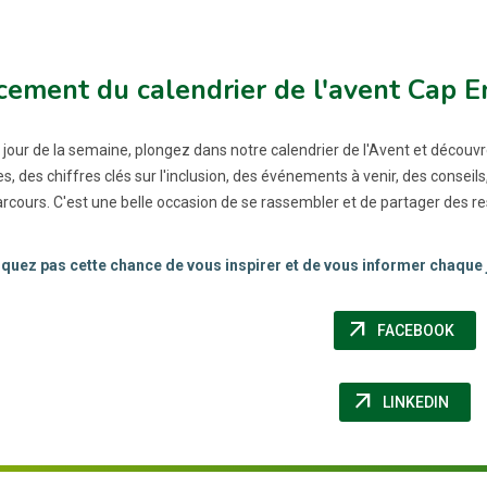
ement du calendrier de l'avent Cap E
jour de la semaine, plongez dans notre calendrier de l'Avent et découv
s, des chiffres clés sur l'inclusion, des événements à venir, des consei
arcours. C'est une belle occasion de se rassembler et de partager des r
uez pas cette chance de vous inspirer et de vous informer chaque j
arrow_outward
(NOU
FACEBOOK
arrow_outward
(NOU
LINKEDIN