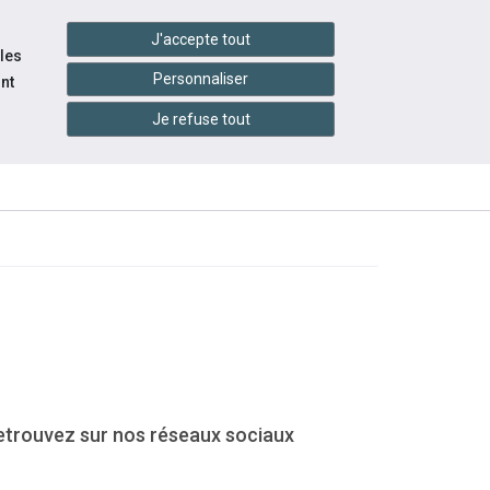
handshake
essibilité
Services en ligne
J'accepte tout
 les
Personnaliser
nt
Je refuse tout
ACE
INFOS
ÉVÉNEMENTS
YEUR
PRATIQUES
retrouvez sur nos réseaux sociaux