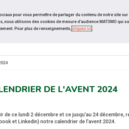
travel_explore
settings_accessibility
Sites du réseau
Acc
sociaux pour vous permettre de partager du contenu de notre site sur
eurs, nous utilisons des cookies de mesure d’audience MATOMO qui so
tement. Pour plus de renseignements,
cliquez ici
.
QUI SOMMES-
ESPACE
ESP
UALITÉS
NOUS?
CANDIDAT
EMPLO
 2024
LENDRIER DE L'AVENT 2024
ir de ce lundi 2 décembre et ce jusqu'au 24 décembre, 
ook et Linkedin) notre calendrier de l'avent 2024.