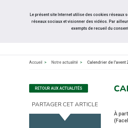
Accéder à notre page Facebook
Accéder à notre page Linkedin
Aller à la navigation
Le présent site Internet utilise des cookies réseaux 
Aller au contenu
réseaux sociaux et visionner des vidéos. Par aill
exempts de recueil du consen
ACT
Accueil
Notre actualité
Calendrier de l'avent
CA
RETOUR AUX ACTUALITÉS
PARTAGER CET ARTICLE
À part
(Faceb