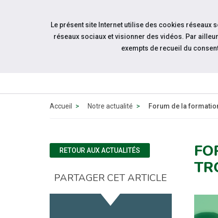
Accéder à notre page Facebook
Accéder à notre page Linkedin
Aller à la navigation
Le présent site Internet utilise des cookies réseaux 
Aller au contenu
réseaux sociaux et visionner des vidéos. Par aill
exempts de recueil du consen
ACT
Accueil
Notre actualité
Forum de la formation
FO
RETOUR AUX ACTUALITÉS
TR
PARTAGER CET ARTICLE