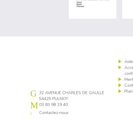
Aide
Acce
conf
Ment
Cont
Plan
Cap emploi 54
32 AVENUE CHARLES DE GAULLE
54425 PULNOY
03 83 98 19 40
Contactez-nous