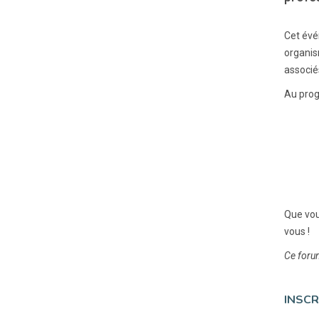
Cet évé
organis
associé
Au pro
Que vou
vous !
Ce forum
INSCR