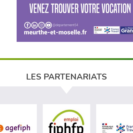
LES PARTENARIATS
site de Ministère du travail (nouvelle fenêtre)
visiter les site de Agefiph (nouvelle fenêtre)
visiter les site de Fiphfp 