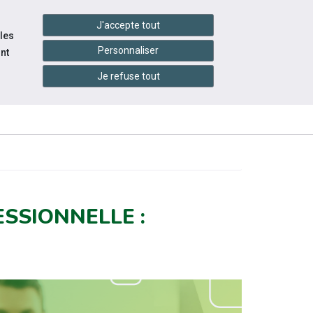
handshake
essibilité
Services en ligne
J'accepte tout
 les
Personnaliser
nt
Je refuse tout
ACE
INFOS
ÉVÉNEMENTS
YEUR
PRATIQUES
SSIONNELLE :