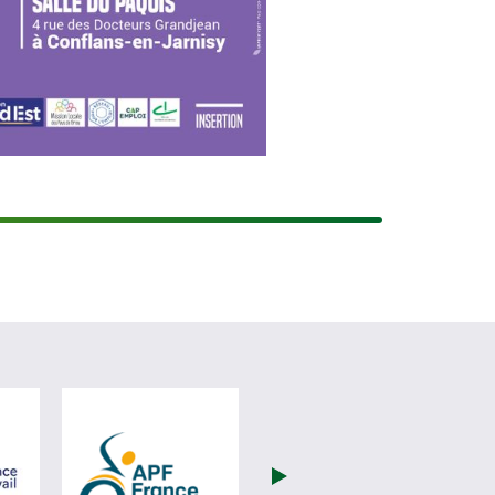
(nouvelle fenêtre)
visiter les site de France Travail (nouvelle fenêtre)
visiter les site de APF (nouvelle fenêtre