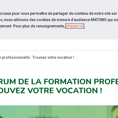
travel_explore
settings_accessibility
Sites du réseau
Acc
sociaux pour vous permettre de partager du contenu de notre site sur
eurs, nous utilisons des cookies de mesure d’audience MATOMO qui so
tement. Pour plus de renseignements,
cliquez ici
.
QUI SOMMES-
ESPACE
ESP
UALITÉS
NOUS?
CANDIDAT
EMPLO
 professionnelle : Trouvez votre vocation !
RUM DE LA FORMATION PROFE
OUVEZ VOTRE VOCATION !