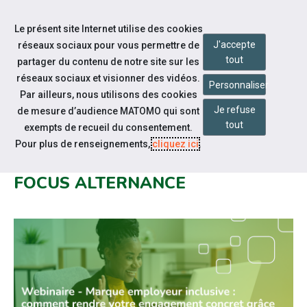
Accéder à notre page Facebook
Accéder à notre page Linkedin
Aller à la navigation
Le présent site Internet utilise des cookies
Aller au contenu
J'accepte
réseaux sociaux pour vous permettre de
tout
partager du contenu de notre site sur les
réseaux sociaux et visionner des vidéos.
Personnaliser
Par ailleurs, nous utilisons des cookies
Je refuse
de mesure d’audience MATOMO qui sont
Notre actualité
tout
exempts de recueil du consentement.
FORUM EMPLOI HANDICAP DU 14
Pour plus de renseignements,
cliquez ici
.
MARS AU 4 AVRIL 2025 AVEC
FOCUS ALTERNANCE