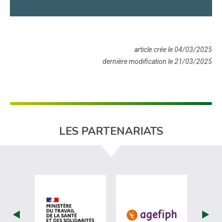
article crée le 04/03/2025
dernière modification le 21/03/2025
LES PARTENARIATS
visiter les site de Ministère du travail (
visiter les si