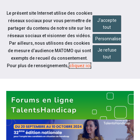
Accéder à notre page Facebook
Accéder à notre page Linkedin
Aller à la navigation
Le présent site Internet utilise des cookies
Aller au contenu
J'accepte
réseaux sociaux pour vous permettre de
tout
partager du contenu de notre site sur les
réseaux sociaux et visionner des vidéos.
Personnaliser
Par ailleurs, nous utilisons des cookies
Je refuse
de mesure d’audience MATOMO qui sont
Notre actualité
tout
exempts de recueil du consentement.
FORUM EN LIGNE : TALENTS
Pour plus de renseignements,
cliquez ici
.
HANDICAP