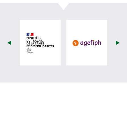
visiter les site de Ministère du travail (
visiter les si