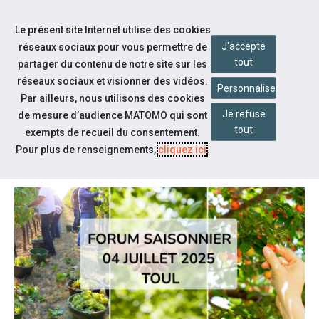
Accéder à notre page Facebook
Accéder à notre page Linkedin
Aller à la navigation
Le présent site Internet utilise des cookies
Aller au contenu
J'accepte
réseaux sociaux pour vous permettre de
tout
partager du contenu de notre site sur les
réseaux sociaux et visionner des vidéos.
Personnaliser
Par ailleurs, nous utilisons des cookies
Je refuse
de mesure d’audience MATOMO qui sont
Notre actualité
tout
exempts de recueil du consentement.
FORUM SAISONNIER
Pour plus de renseignements,
cliquez ici
.