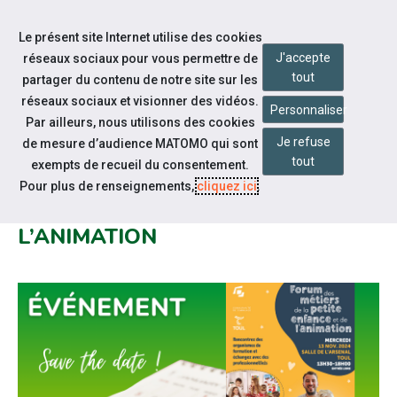
Accéder à notre page Facebook
Accéder à notre page Linkedin
Aller à la navigation
Le présent site Internet utilise des cookies
Aller au contenu
J'accepte
réseaux sociaux pour vous permettre de
tout
partager du contenu de notre site sur les
réseaux sociaux et visionner des vidéos.
Personnaliser
Par ailleurs, nous utilisons des cookies
Je refuse
de mesure d’audience MATOMO qui sont
Notre actualité
tout
exempts de recueil du consentement.
FORUM DES MÉTIERS DE LA
Pour plus de renseignements,
cliquez ici
.
PETITE ENFANCE ET DE
L’ANIMATION