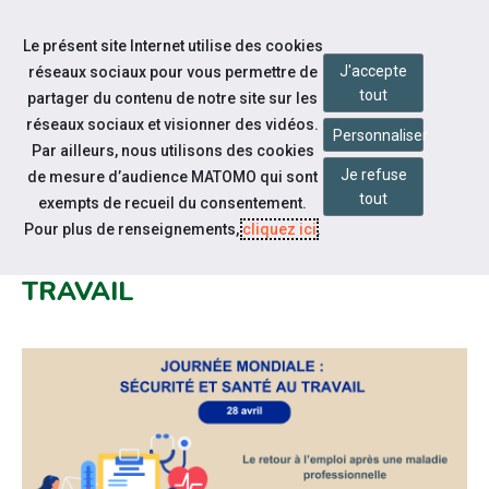
Accéder à notre page Facebook
Accéder à notre page Linkedin
Aller à la navigation
Le présent site Internet utilise des cookies
Aller au contenu
J'accepte
réseaux sociaux pour vous permettre de
tout
partager du contenu de notre site sur les
réseaux sociaux et visionner des vidéos.
Personnaliser
Par ailleurs, nous utilisons des cookies
Je refuse
de mesure d’audience MATOMO qui sont
Notre actualité
tout
exempts de recueil du consentement.
JOURNÉE MONDIALE DE LA
Pour plus de renseignements,
cliquez ici
.
SÉCURITÉ ET DE LA SANTÉ AU
TRAVAIL