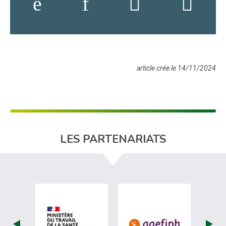
article crée le 14/11/2024
LES PARTENARIATS
visiter les site de Ministère du travail (nou
visiter les sit