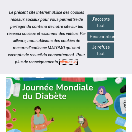
Accéder à notre page Facebook
Accéder à notre page Linkedin
Aller à la navigation
Le présent site Internet utilise des cookies
Aller au contenu
J'accepte
réseaux sociaux pour vous permettre de
tout
partager du contenu de notre site sur les
réseaux sociaux et visionner des vidéos. Par
Personnaliser
ailleurs, nous utilisons des cookies de
Je refuse
mesure d’audience MATOMO qui sont
Notre actualité
tout
exempts de recueil du consentement. Pour
JOURNÉE MONDIALE DU DIABÈTE
plus de renseignements,
cliquez ici
.