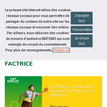
Accéder à notre page Facebook
Accéder à notre page Linkedin
Aller à la navigation
Le présent site Internet utilise des cookies
Aller au contenu
J'accepte
réseaux sociaux pour vous permettre de
tout
partager du contenu de notre site sur les
réseaux sociaux et visionner des vidéos.
Personnaliser
Par ailleurs, nous utilisons des cookies
Je refuse
de mesure d’audience MATOMO qui sont
Notre actualité
tout
exempts de recueil du consentement.
LA POSTE HOMÉCOURT RECRUTE
Pour plus de renseignements,
cliquez ici
.
: DEVENEZ FACTEUR OU
FACTRICE