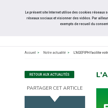
Accéder à notre page Facebook
Accéder à notre page Linkedin
Aller à la navigation
Le présent site Internet utilise des cookies réseaux 
Aller au contenu
réseaux sociaux et visionner des vidéos. Par aill
exempts de recueil du consen
ACT
Accueil
Notre actualité
L'AGEFIPH facilite vo
L'
RETOUR AUX ACTUALITÉS
PARTAGER CET ARTICLE