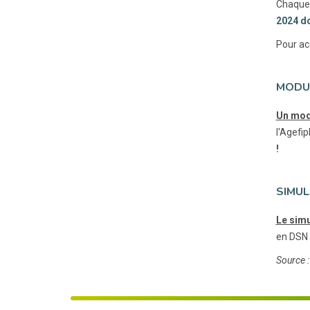
Chaque 
2024 do
Pour ac
MODU
Un modu
l'Agefip
!
SIMUL
Le simu
en DSN 
Source :