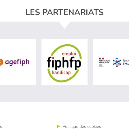
LES PARTENARIATS
site de Ministère du travail (nouvelle fenêtre)
visiter les site de Agefiph (nouvelle fenêtre)
visiter les site de Fiphfp 
s
Politique des cookies