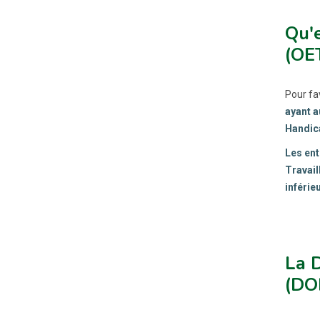
Qu'e
(OE
Pour fa
ayant a
Handica
Les ent
Travail
inférie
La D
(DO