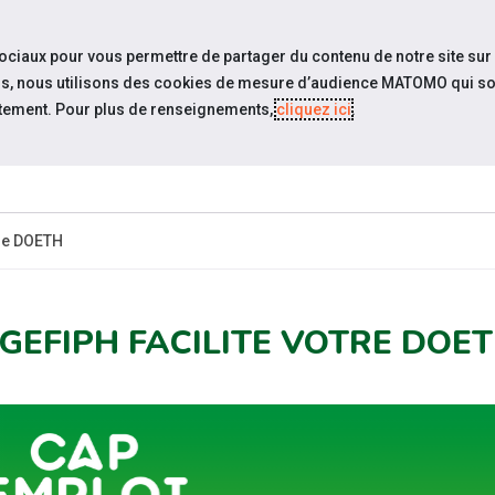
travel_explore
settings_accessibility
Sites du réseau
Acc
sociaux pour vous permettre de partager du contenu de notre site sur
eurs, nous utilisons des cookies de mesure d’audience MATOMO qui so
tement. Pour plus de renseignements,
cliquez ici
.
QUI SOMMES-
ESPACE
ESP
UALITÉS
NOUS?
CANDIDAT
EMPLO
tre DOETH
AGEFIPH FACILITE VOTRE DOE