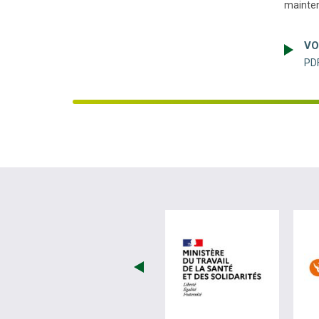
mainte
VO
PDF
visiter les 