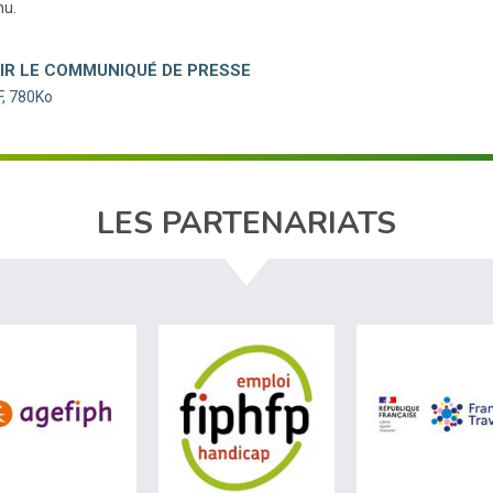
nu.
IR LE COMMUNIQUÉ DE PRESSE
, 780Ko
LES PARTENARIATS
site de Ministère du travail (nouvelle fenêtre)
visiter les site de Agefiph (nouvelle fenêtre)
visiter les site de Fiphfp 