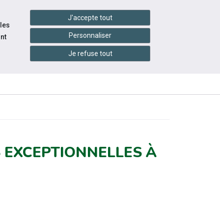
handshake
essibilité
Services en ligne
J'accepte tout
 les
Personnaliser
nt
Je refuse tout
ACE
INFOS
ÉVÉNEMENTS
YEUR
PRATIQUES
S EXCEPTIONNELLES À