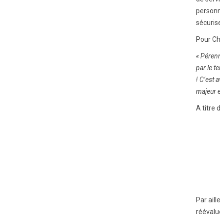
personn
sécurise
Pour Ch
« Péren
par le t
! C’est 
majeur e
A titre
Par ail
réévalu