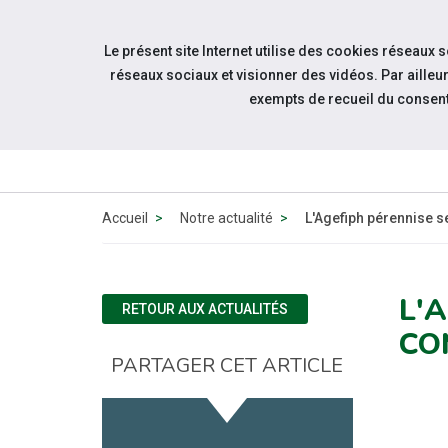
Accéder à notre page Facebook
Accéder à notre page Linkedin
Aller à la navigation
Le présent site Internet utilise des cookies réseaux 
Aller au contenu
réseaux sociaux et visionner des vidéos. Par aill
exempts de recueil du consen
ACT
Accueil
Notre actualité
L'Agefiph pérennise s
L'
RETOUR AUX ACTUALITÉS
CO
PARTAGER CET ARTICLE