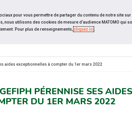
travel_explore
settings_accessibility
Sites du réseau
Acc
sociaux pour vous permettre de partager du contenu de notre site sur
eurs, nous utilisons des cookies de mesure d’audience MATOMO qui so
tement. Pour plus de renseignements,
cliquez ici
.
QUI SOMMES-
ESPACE
ESP
UALITÉS
NOUS?
CANDIDAT
EMPLO
es aides exceptionnelles à compter du 1er mars 2022
AGEFIPH PÉRENNISE SES AIDE
MPTER DU 1ER MARS 2022