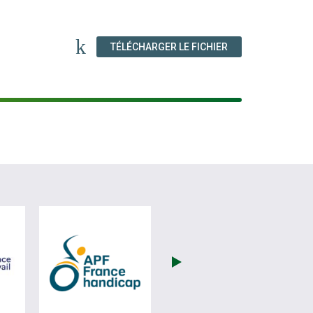
(NOUVELLE FENÊT
TÉLÉCHARGER LE FICHIER
(nouvelle fenêtre)
visiter les site de France Travail (nouvelle fenêtre)
visiter les site de APF (nouvelle fenêtre