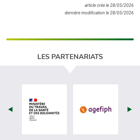
article crée le 28/05/2026
dernière modification le 28/05/2026
LES PARTENARIATS
visiter les site de Ministère du travail (
visiter les si