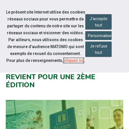
Accéder à notre page Facebook
Accéder à notre page Linkedin
Aller à la navigation
Le présent site Internet utilise des cookies
Aller au contenu
J'accepte
réseaux sociaux pour vous permettre de
tout
partager du contenu de notre site sur les
réseaux sociaux et visionner des vidéos.
Personnaliser
Par ailleurs, nous utilisons des cookies
Je refuse
de mesure d’audience MATOMO qui sont
Notre actualité
tout
exempts de recueil du consentement.
LE LAB RH : MÉTIERS DU
Pour plus de renseignements,
cliquez ici
.
TOURISME ET DU THERMALISME
REVIENT POUR UNE 2ÈME
ÉDITION