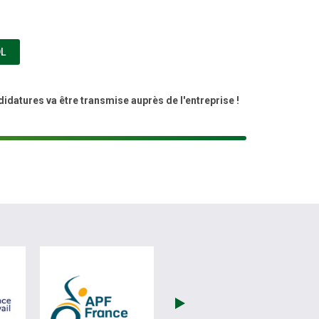
(NOUVELLE FENÊTRE)
L
idatures va être transmise auprès de l'entreprise !
(nouvelle fenêtre)
visiter les site de France Travail (nouvelle fenêtre)
visiter les site de APF (nouvelle fenêtre