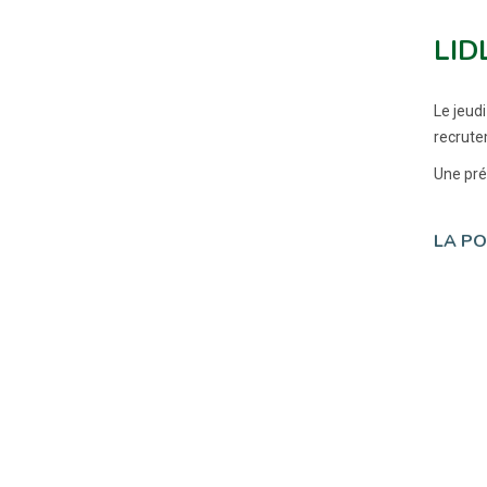
LIDL
Le jeud
recrute
Une pré
LA PO