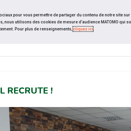
travel_explore
settings_accessibility
Sites du réseau
Acc
sociaux pour vous permettre de partager du contenu de notre site sur
eurs, nous utilisons des cookies de mesure d’audience MATOMO qui so
tement. Pour plus de renseignements,
cliquez ici
.
QUI SOMMES-
ESPACE
ESP
UALITÉS
NOUS?
CANDIDAT
EMPLO
L RECRUTE !