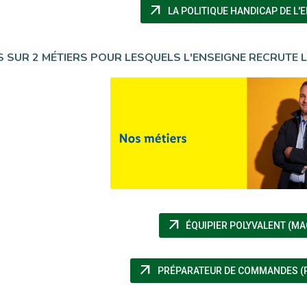
arrow_outward
LA POLITIQUE HANDICAP DE L'
 SUR 2 MÉTIERS POUR LESQUELS L'ENSEIGNE RECRUTE L
arrow_outward
ÉQUIPIER POLYVALENT (MA
arrow_outward
PRÉPARATEUR DE COMMANDES (