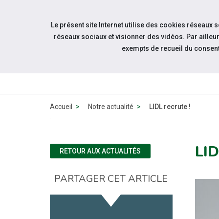
Accéder à notre page Facebook
Accéder à notre page Linkedin
Aller à la navigation
Le présent site Internet utilise des cookies réseaux 
Aller au contenu
réseaux sociaux et visionner des vidéos. Par aill
exempts de recueil du consen
ACT
Accueil
Notre actualité
LIDL recrute !
LID
RETOUR AUX ACTUALITÉS
PARTAGER CET ARTICLE