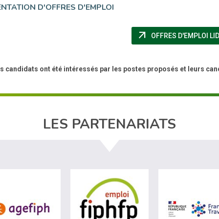
NTATION D'OFFRES D'EMPLOI
arrow_outward
OFFRES D'EMPLOI LID
s candidats ont été intéressés par les postes proposés et leurs cand
LES PARTENARIATS
site de Ministère du travail (nouvelle fenêtre)
visiter les site de Agefiph (nouvelle fenêtre)
visiter les site de Fiphfp 