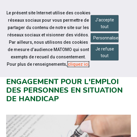
Accéder à notre page Facebook
Accéder à notre page Linkedin
Aller à la navigation
Le présent site Internet utilise des cookies
Aller au contenu
J'accepte
réseaux sociaux pour vous permettre de
tout
partager du contenu de notre site sur les
réseaux sociaux et visionner des vidéos.
Personnaliser
Par ailleurs, nous utilisons des cookies
Je refuse
de mesure d’audience MATOMO qui sont
Notre actualité
tout
exempts de recueil du consentement.
324 EMPLOYEURS SIGNATAIRES
Pour plus de renseignements,
cliquez ici
.
DE LA LETTRE CAP EMPLOI : UN
ENGAGEMENT POUR L'EMPLOI
DES PERSONNES EN SITUATION
DE HANDICAP