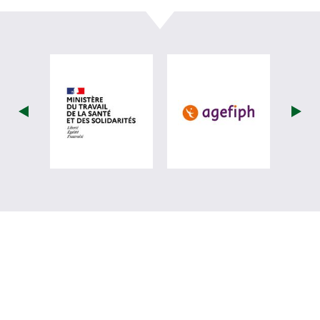
visiter les site de Ministère du travail (
visiter les si