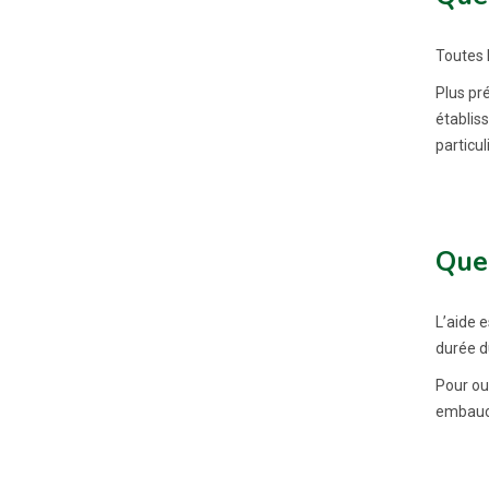
Toutes l
Plus pré
établis
particul
Quel
L’aide e
durée du
Pour ouv
embauc