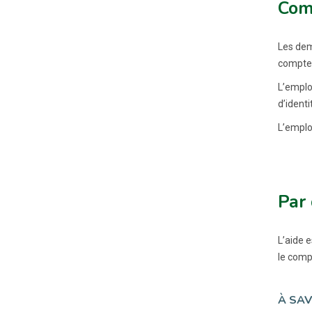
Comm
Les dem
compter
L’employ
d’identi
L’emplo
Par 
L’aide 
le compt
À SAV