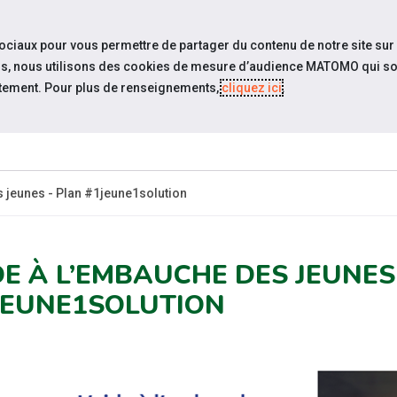
travel_explore
settings_accessibility
Sites du réseau
Acc
sociaux pour vous permettre de partager du contenu de notre site sur
eurs, nous utilisons des cookies de mesure d’audience MATOMO qui so
tement. Pour plus de renseignements,
cliquez ici
.
QUI SOMMES-
ESPACE
ESP
UALITÉS
NOUS?
CANDIDAT
EMPLO
 jeunes - Plan #1jeune1solution
DE À L’EMBAUCHE DES JEUNES
JEUNE1SOLUTION