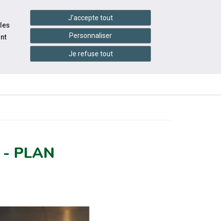
handshake
essibilité
Services en ligne
J'accepte tout
 les
Personnaliser
nt
Je refuse tout
ACE
INFOS
ÉVÉNEMENTS
YEUR
PRATIQUES
 - PLAN