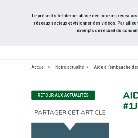
Accéder à notre page Facebook
Accéder à notre page Linkedin
Aller à la navigation
Le présent site Internet utilise des cookies réseaux 
Aller au contenu
réseaux sociaux et visionner des vidéos. Par aill
exempts de recueil du consen
ACT
Accueil
Notre actualité
Aide à l’embauche des
AI
RETOUR AUX ACTUALITÉS
#1
PARTAGER CET ARTICLE