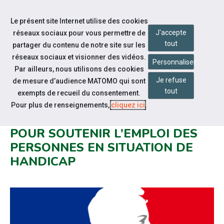
Accéder à notre page Facebook
Accéder à notre page Linkedin
Aller à la navigation
Le présent site Internet utilise des cookies
Aller au contenu
J'accepte
réseaux sociaux pour vous permettre de
tout
partager du contenu de notre site sur les
réseaux sociaux et visionner des vidéos.
Personnaliser
Par ailleurs, nous utilisons des cookies
Je refuse
de mesure d’audience MATOMO qui sont
Notre actualité
tout
exempts de recueil du consentement.
PLAN DE RELANCE - 100
Pour plus de renseignements,
cliquez ici
.
MILLIONS D’EUROS MOBILISÉS
POUR SOUTENIR L’EMPLOI DES
PERSONNES EN SITUATION DE
HANDICAP