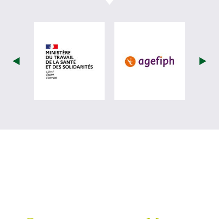
visiter les site de Ministère du travail (
visiter les si