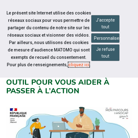
Accéder à notre page Facebook
Accéder à notre page Linkedin
Aller à la navigation
Le présent site Internet utilise des cookies
Aller au contenu
J'accepte
réseaux sociaux pour vous permettre de
tout
partager du contenu de notre site sur les
réseaux sociaux et visionner des vidéos.
Personnaliser
Par ailleurs, nous utilisons des cookies
Je refuse
de mesure d’audience MATOMO qui sont
Notre actualité
tout
exempts de recueil du consentement.
AUTODIAGNOSTIC HANDICAP
Pour plus de renseignements,
cliquez ici
.
POUR LES EMPLOYEURS : UN
OUTIL POUR VOUS AIDER À
PASSER À L’ACTION