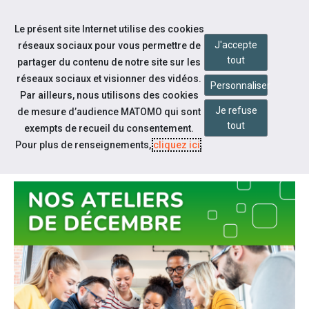
Accéder à notre page Facebook
Accéder à notre page Linkedin
Aller à la navigation
Le présent site Internet utilise des cookies
Aller au contenu
J'accepte
réseaux sociaux pour vous permettre de
tout
partager du contenu de notre site sur les
réseaux sociaux et visionner des vidéos.
Personnaliser
Par ailleurs, nous utilisons des cookies
Je refuse
de mesure d’audience MATOMO qui sont
Notre actualité
tout
exempts de recueil du consentement.
NOS ATELIERS DE DÉCEMBRE
Pour plus de renseignements,
cliquez ici
.