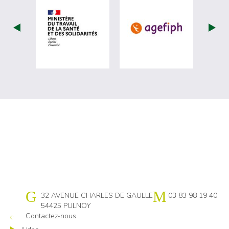
visiter les site de Ministère du travail (
visiter les si
Cap emploi 54
32 AVENUE CHARLES DE GAULLE
03 83 98 19 40
54425 PULNOY
Contactez-nous