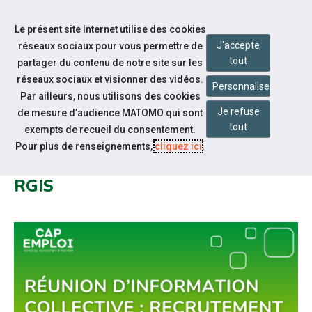
Accéder à notre page Facebook
Accéder à notre page Linkedin
Aller à la navigation
Le présent site Internet utilise des cookies
Aller au contenu
J'accepte
réseaux sociaux pour vous permettre de
tout
partager du contenu de notre site sur les
réseaux sociaux et visionner des vidéos.
Personnaliser
Par ailleurs, nous utilisons des cookies
Je refuse
de mesure d’audience MATOMO qui sont
Notre actualité
tout
exempts de recueil du consentement.
RÉUNION D'INFORMATION
Pour plus de renseignements,
cliquez ici
.
COLLECTIVE CAP EMPLOI 54 /
RGIS