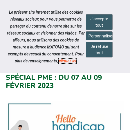
Accéder à notre page Facebook
Accéder à notre page Linkedin
Aller à la navigation
Le présent site Internet utilise des cookies
Aller au contenu
J'accepte
réseaux sociaux pour vous permettre de
tout
partager du contenu de notre site sur les
réseaux sociaux et visionner des vidéos. Par
Personnaliser
ailleurs, nous utilisons des cookies de
Je refuse
mesure d’audience MATOMO qui sont
Notre actualité
tout
exempts de recueil du consentement. Pour
SALON DE RECRUTEMENT 100%
plus de renseignements,
cliquez ici
.
DIGITAL HELLO HANDICAP
SPÉCIAL PME : DU 07 AU 09
FÉVRIER 2023