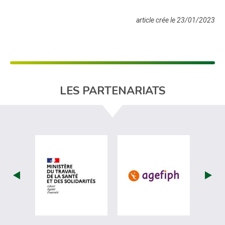
article crée le 23/01/2023
LES PARTENARIATS
visiter les site de Ministère du travail (nou
visiter les sit