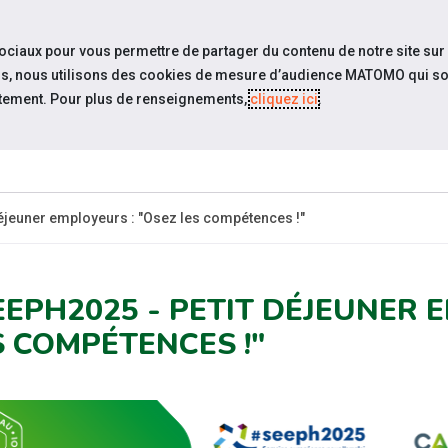
travel_explore
settings_accessibility
Sites du réseau
Acc
sociaux pour vous permettre de partager du contenu de notre site sur
eurs, nous utilisons des cookies de mesure d’audience MATOMO qui so
tement. Pour plus de renseignements,
cliquez ici
.
QUI SOMMES-
ESPACE
ESP
UALITÉS
NOUS?
CANDIDAT
EMPLO
éjeuner employeurs : "Osez les compétences !"
EEPH2025 - PETIT DÉJEUNER 
S COMPÉTENCES !"