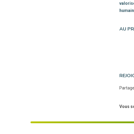
valoris
humain 
AU P
REJOI
Partage
Vous so