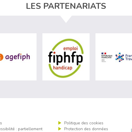
LES PARTENARIATS
site de Ministère du travail (nouvelle fenêtre)
visiter les site de Agefiph (nouvelle fenêtre)
visiter les site de Fiphfp 
s
Politique des cookies
ssibilité : partiellement
Protection des données