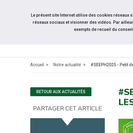
Accéder à notre page Facebook
Accéder à notre page Linkedin
Aller à la navigation
Le présent site Internet utilise des cookies réseaux 
Aller au contenu
réseaux sociaux et visionner des vidéos. Par aill
exempts de recueil du consen
ACT
Accueil
Notre actualité
#SEEPH2025 - Petit d
#S
RETOUR AUX ACTUALITÉS
LE
PARTAGER CET ARTICLE