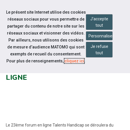
Accéder à notre page Facebook
Accéder à notre page Linkedin
Aller à la navigation
Le présent site Internet utilise des cookies
Aller au contenu
J'accepte
réseaux sociaux pour vous permettre de
tout
partager du contenu de notre site sur les
réseaux sociaux et visionner des vidéos.
Personnaliser
Par ailleurs, nous utilisons des cookies
Je refuse
de mesure d’audience MATOMO qui sont
Notre actualité
tout
exempts de recueil du consentement.
TALENTS HANDICAP : 23EME
Pour plus de renseignements,
cliquez ici
.
EDITION NATIONALE 100% EN
LIGNE
Le 23ème forum en ligne Talents Handicap se déroulera du