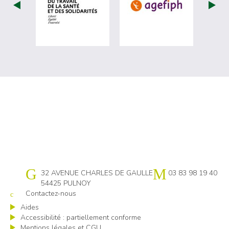
visiter les site de Ministère du travail (
visiter les si
Cap emploi 54
32 AVENUE CHARLES DE GAULLE
03 83 98 19 40
54425 PULNOY
Contactez-nous
Aides
Accessibilité : partiellement conforme
Mentions légales et CGU