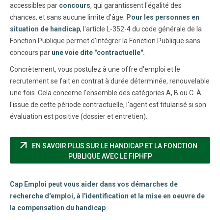
accessibles par
concours
, qui garantissent l'égalité des
chances, et sans aucune limite d'âge.
Pour les personnes en
situation de handicap
, l'article L-352-4 du code générale de la
Fonction Publique permet d'intégrer la Fonction Publique sans
concours par
une voie dite "contractuelle".
Concrètement, vous postulez à une offre d'emploi et le
recrutement se fait en contrat à durée déterminée, renouvelable
une fois. Cela concerne l'ensemble des catégories A, B ou C. À
l'issue de cette période contractuelle, l'agent est titularisé si son
évaluation est positive (dossier et entretien).
arrow_outward
EN SAVOIR PLUS SUR LE HANDICAP ET LA FONCTION
(NOUVELLE FENÊTRE
PUBLIQUE AVEC LE FIPHFP
Cap Emploi peut vous aider dans vos démarches de
recherche d'emploi, à l'identification et la mise en oeuvre de
la compensation du handicap