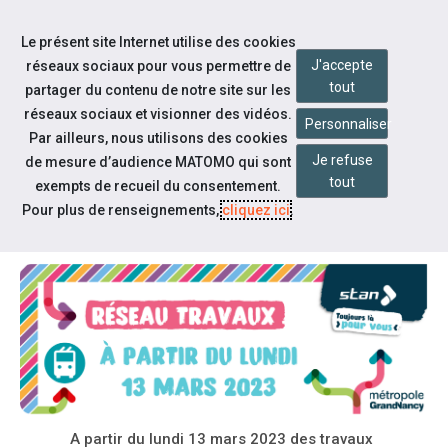
Accéder à notre page Facebook
Accéder à notre page Linkedin
Aller à la navigation
Le présent site Internet utilise des cookies
Aller au contenu
J'accepte
réseaux sociaux pour vous permettre de
tout
partager du contenu de notre site sur les
réseaux sociaux et visionner des vidéos.
Personnaliser
Par ailleurs, nous utilisons des cookies
Je refuse
de mesure d’audience MATOMO qui sont
Notre actualité
tout
exempts de recueil du consentement.
TRAVAUX RÉSEAU STAN
Pour plus de renseignements,
cliquez ici
.
A partir du lundi 13 mars 2023 des travaux