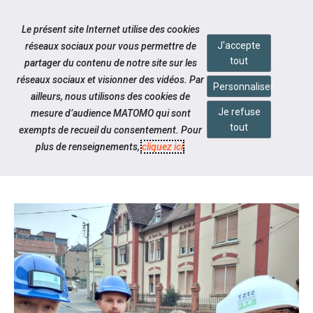
Accéder à notre page Facebook
Accéder à notre page Linkedin
Aller à la navigation
Le présent site Internet utilise des cookies
Aller au contenu
J'accepte
réseaux sociaux pour vous permettre de
tout
partager du contenu de notre site sur les
réseaux sociaux et visionner des vidéos. Par
Personnaliser
ailleurs, nous utilisons des cookies de
Je refuse
mesure d’audience MATOMO qui sont
Notre actualité
tout
exempts de recueil du consentement. Pour
UN MAINTIEN DANS L'EMPLOI
plus de renseignements,
cliquez ici
.
RÉUSSI !