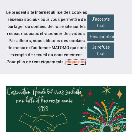
Accéder à notre page Facebook
Accéder à notre page Linkedin
Aller à la navigation
Le présent site Internet utilise des cookies
Aller au contenu
J'accepte
réseaux sociaux pour vous permettre de
tout
partager du contenu de notre site sur les
réseaux sociaux et visionner des vidéos.
Personnaliser
Par ailleurs, nous utilisons des cookies
Je refuse
de mesure d’audience MATOMO qui sont
Notre actualité
tout
exempts de recueil du consentement.
DÉCOUVREZ LES MOMENTS
Pour plus de renseignements,
cliquez ici
.
FORTS DE NOTRE ANNÉE 2022