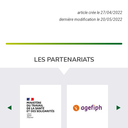
article crée le 27/04/2022
dernière modification le 20/05/2022
LES PARTENARIATS
visiter les site de Ministère du travail (
visiter les si