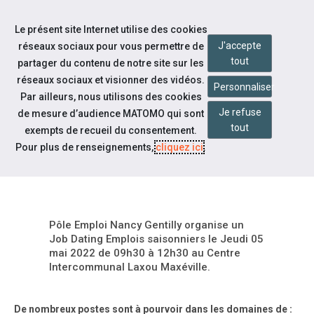
Accéder à notre page Facebook
Accéder à notre page Linkedin
Aller à la navigation
Le présent site Internet utilise des cookies
Aller au contenu
J'accepte
réseaux sociaux pour vous permettre de
tout
partager du contenu de notre site sur les
réseaux sociaux et visionner des vidéos.
Personnaliser
Par ailleurs, nous utilisons des cookies
Je refuse
de mesure d’audience MATOMO qui sont
Notre actualité
tout
exempts de recueil du consentement.
JOB DATING : EMPLOIS
Pour plus de renseignements,
cliquez ici
.
SAISONNIERS
Pôle Emploi Nancy Gentilly organise un
Job Dating Emplois saisonniers le Jeudi 05
mai 2022 de 09h30 à 12h30 au Centre
Intercommunal Laxou Maxéville.
De nombreux postes sont à pourvoir dans les domaines de :